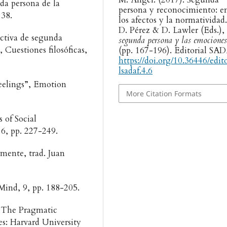
da persona de la
persona y reconocimiento: e
138.
los afectos y la normatividad.
D. Pérez & D. Lawler (Eds.),
ectiva de segunda
segunda persona y las emociones
, Cuestiones filosóficas,
(pp. 167-196). Editorial SA
https://doi.org/10.36446/edit
lsadaf.4.6
eelings”, Emotion
More Citation Formats
 of Social
 6, pp. 227-249.
 mente, trad. Juan
Mind, 9, pp. 188-205.
’ The Pragmatic
s: Harvard University