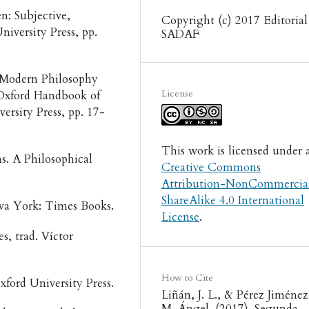
: Subjective,
Copyright (c) 2017 Editorial
niversity Press, pp.
SADAF
n Modern Philosophy
License
 Oxford Handbook of
ersity Press, pp. 17-
This work is licensed under 
s. A Philosophical
Creative Commons
Attribution-NonCommercia
ShareAlike 4.0 International
va York: Times Books.
License
.
s, trad. Víctor
How to Cite
xford University Press.
Liñán, J. L., & Pérez Jiménez
M. Ángel. (2017). Segunda