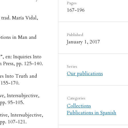
Pages
167-196
trad. María Vidal,
Published
otions in Man and
January 1, 2017
”, en: Inquiries Into
n Press, pp. 125-140.
Series
Our publications
es Into Truth and
. 155-170.
e, Intersubjective,
Categories
 pp. 95-105.
Collections
Publications in Spanish
ive, Intersubjective,
 pp. 107-121.