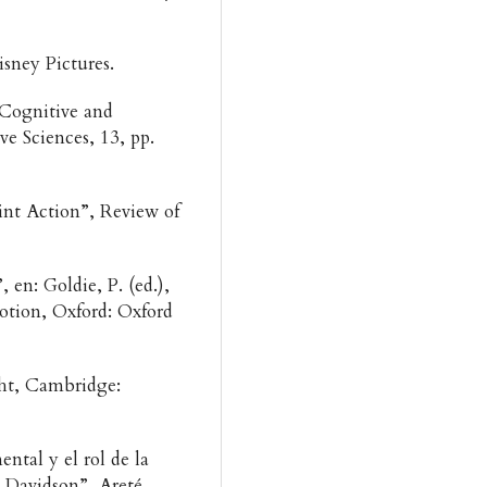
isney Pictures.
Cognitive and
 Sciences, 13, pp.
int Action”, Review of
.
 en: Goldie, P. (ed.),
tion, Oxford: Oxford
ht, Cambridge:
ntal y el rol de la
 Davidson”, Areté.