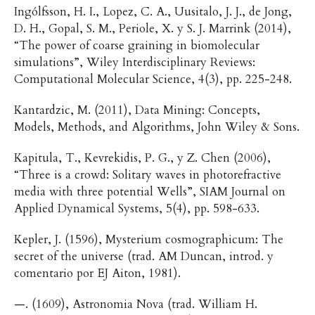
Ingólfsson, H. I., Lopez, C. A., Uusitalo, J. J., de Jong,
D. H., Gopal, S. M., Periole, X. y S. J. Marrink (2014),
“The power of coarse graining in biomolecular
simulations”, Wiley Interdisciplinary Reviews:
Computational Molecular Science, 4(3), pp. 225-248.
Kantardzic, M. (2011), Data Mining: Concepts,
Models, Methods, and Algorithms, John Wiley & Sons.
Kapitula, T., Kevrekidis, P. G., y Z. Chen (2006),
“Three is a crowd: Solitary waves in photorefractive
media with three potential Wells”, SIAM Journal on
Applied Dynamical Systems, 5(4), pp. 598-633.
Kepler, J. (1596), Mysterium cosmographicum: The
secret of the universe (trad. AM Duncan, introd. y
comentario por EJ Aiton, 1981).
—. (1609), Astronomia Nova (trad. William H.