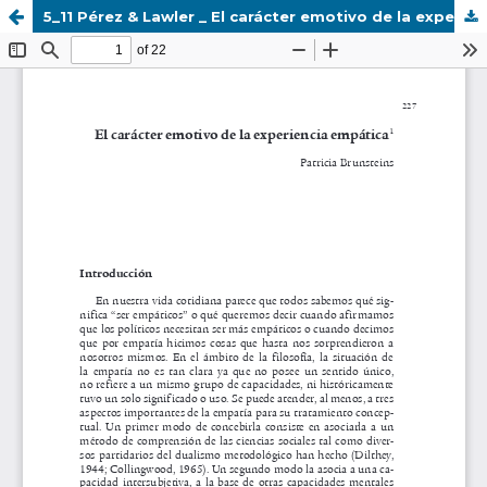
5_11 Pérez & Lawler _ El carácter emotivo de la experiencia empática.pdf