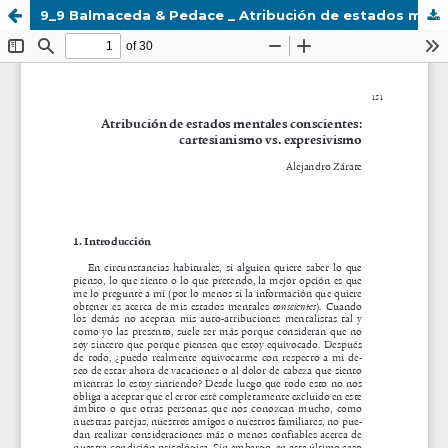
9_9 Balmaceda & Pedace _ Atribución de estados mentales conscientes- cartesianismo vs. expresivismo.pdf