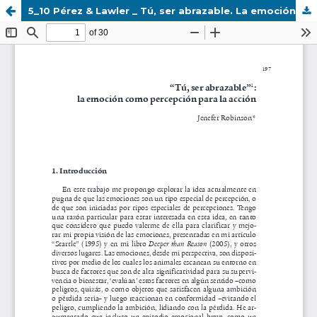
5_10 Pérez & Lawler _ Tú, ser abrazable. La emoción como percepción para la acción.pdf