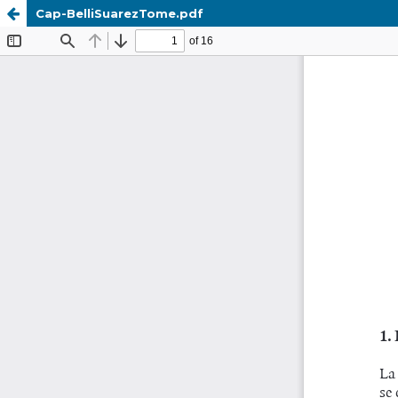
Cap-BelliSuarezTome.pdf