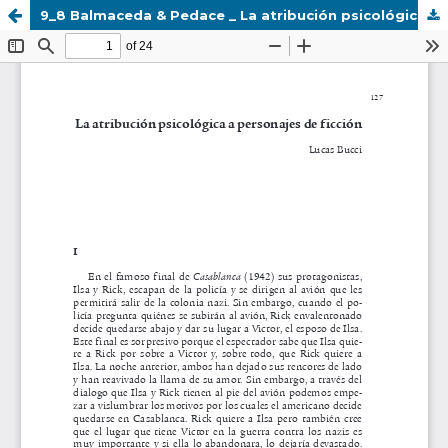
9_8 Balmaceda & Pedace _ La atribución psicológica a personajes de ficción.pdf