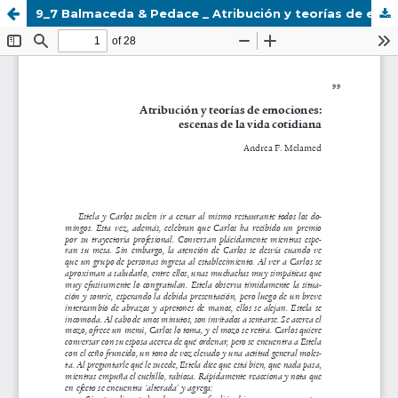
9_7 Balmaceda & Pedace _ Atribución y teorías de emociones- escenas de la vida cotidiana.pdf